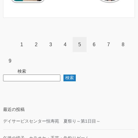
1
2
3
4
5
6
7
8
9
検索
検索
最近の投稿
デイサービスセンター恒寿苑 夏祭り～第1日目～
午後の様子～カラオケ・手芸・魚釣りゲーム～